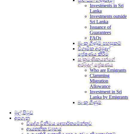
ප්‍රාග්ධන ගණුදෙනු
Investments in Sri
Lanka
Investments outside
Sri Lanka
Issuance of
Guarantees
FAQs
බැංකු ගිණුම් පහසුකම්
විගාමික අරමුදල්
ප්‍රේෂණය කිරීම
සංක්‍රමණිකයන්ගේ
අරමුදල් ප්‍රේෂණය
Who are Emigrants
Clamming
Migration
Allowance
Investment in Sri
Lanka by Emigrants
බැංකු ගිණුම්
මුල් පිටුව
අපගැන
විදේශ විනිමය දෙපාර්තමේන්තුව
ආයතනික ව්‍යුහය