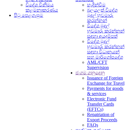
විදේශ විනිමය
හැදින්වීම
කළමනාකරණය
බලයලත් විදේශ
පිටු පෙළගැසුම
මුදල් හුවමාරු
කරන්නන්
විදේශ මුදල්
හුවමාරු කරන්නන්
සඳහා අයදුම්පත්
විදේශ මුදල්
හුවමාරු කරන්නන්
සඳහා විධානයන්
සහ මාර්ගෝපදේශ
AML/CFT
Supervision
ජංගම ගනුදෙනු
Issuance of Foreign
Exchange for Travel
Payments for goods
& services
Electronic Fund
Transfer Cards
(EFTCs)
Repatriation of
Export Proceeds
FAQs