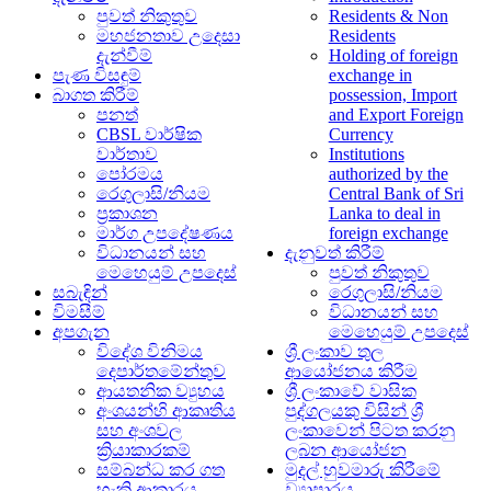
පුවත් නිකුතුව
Residents & Non
මහජනතාව උදෙසා
Residents
දැන්වීම්
Holding of foreign
පැණ විසඳුම්
exchange in
බාගත කිරීම්
possession, Import
පනත්
and Export Foreign
CBSL වාර්ෂික
Currency
වාර්තාව
Institutions
පෝරමය
authorized by the
රෙගුලාසි/නියම
Central Bank of Sri
ප්‍රකාශන
Lanka to deal in
මාර්ග උපදේෂණය
foreign exchange
විධානයන් සහ
දැනුවත් කිරීම්
මෙහෙයුම් උපදෙස්
පුවත් නිකුතුව
සබැඳින්
රෙගුලාසි/නියම
විමසීම්
විධානයන් සහ
අපගැන
මෙහෙයුම් උපදෙස්
විදේශ විනිමය
ශ්‍රී ලංකාව තුල
දෙපාර්තමේන්තුව
ආයෝජනය කිරීම
ආයතනික ව්‍යුහය
ශ්‍රී ලංකාවේ වාසික
අංශයන්හි ආකෘතිය
පුද්ගලයකු විසින් ශ්‍රී
සහ අංශවල
ලංකාවෙන් පිටත කරනු
ක්‍රියාකාරකම්
ලබන ආයෝජන
සම්බන්ධ කර ගත
මුදල් හුවමාරු කිරීමේ
හැකි ආකාරය
ව්‍යාපාරය