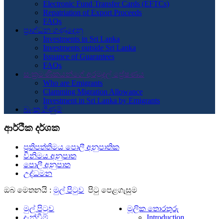
Electronic Fund Transfer Cards (EFTCs)
Repatriation of Export Proceeds
FAQs
ප්‍රාග්ධන ගණුදෙනු
Investments in Sri Lanka
Investments outside Sri Lanka
Issuance of Guarantees
FAQs
සංක්‍රමණිකයන්ගේ අරමුදල් ප්‍රේෂණය
Who are Emigrants
Clamming Migration Allowance
Investment in Sri Lanka by Emigrants
බැංකු ගිණුම්
ආර්ථික දර්ශක
ප්‍රතිපත්තිමය පොලී අනුපාතික
විනිමය අනුපාත
පොලී අනුපාත
උද්ධමන
ඔබ මෙතනයි :
මුල් පිටුව
පිටු පෙළගැසුම
මුල් පිටුව
මූලික තොරතුරු
දැන්වීම්
Introduction