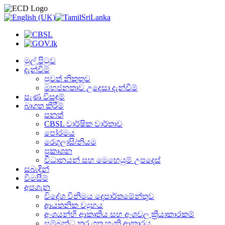
මුල් පිටුව
දැන්වීම්
පුවත් නිකුතුව
මහජනතාව උදෙසා දැන්වීම්
පැණ විසඳුම්
බාගත කිරීම්
පනත්
CBSL වාර්ෂික වාර්තාව
පෝරමය
රෙගුලාසි/නියම
ප්‍රකාශන
විධානයන් සහ මෙහෙයුම් උපදෙස්
සබැඳින්
විමසීම්
අපගැන
විදේශ විනිමය දෙපාර්තමේන්තුව
ආයතනික ව්‍යුහය
අංශයන්හි ආකෘතිය සහ අංශවල ක්‍රියාකාරකම්
සම්බන්ධ කර ගත හැකි ආකාරය