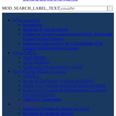
MOD_SEARCH_LABEL_TEXT
මූලික තොරතුරු
Introduction
Residents & Non Residents
Holding of foreign exchange in possession, Import and
Export Foreign Currency
Institutions authorized by the Central Bank of Sri
Lanka to deal in foreign exchange
දැනුවත් කිරීම්
පුවත් නිකුතුව
රෙගුලාසි/නියම
විධානයන් සහ මෙහෙයුම් උපදෙස්
මුදල් හුවමාරු කිරීමේ ව්‍යාපාරය
හැදින්වීම
බලයලත් විදේශ මුදල් හුවමාරු කරන්නන්
විදේශ මුදල් හුවමාරු කරන්නන් සඳහා අයදුම්පත්
විදේශ මුදල් හුවමාරු කරන්නන් සඳහා විධානයන්
සහ මාර්ගෝපදේශ
AML/CFT Supervision
ජංගම ගනුදෙනු
Issuance of Foreign Exchange for Travel
Payments for goods & services