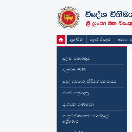
දැන්වීම්
පැණ විසඳුම්
බාගත කි
මූලික තොරතුරු
දැනුවත් කිරීම්
මුදල් හුවමාරු කිරීමේ ව්‍යාපාරය
ජංගම ගනුදෙනු
ප්‍රාග්ධන ගණුදෙනු
සංක්‍රමණිකයන්ගේ අරමුදල්
ප්‍රේෂණය