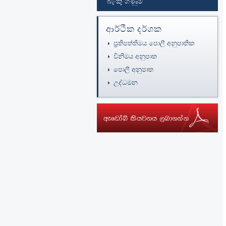
බැංකු ගිණුම්
ආර්ථික දර්ශක
ප්‍රතිපත්තිමය පොලී අනුපාතික
විනිමය අනුපාත
පොලී අනුපාත
උද්ධමන