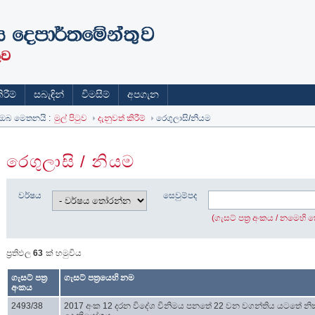
රීම්
සබැඳින්
විමසීම්
අපගැන
ඔබ මෙතනයි :
මුල් පිටුව
දැනුවත් කිරීම්
රෙගුලාසි/නියම
රෙගුලාසි / නියම
වර්ෂය
සෙවුම්පද
(ගැසට් පත්‍ර අංකය / නමෙහි
ප්‍රතිඵල
63
ක් හමුවිය
ගැසට් පත්‍ර
ගැසට් පත්‍රයෙහි නම
අංකය
2493/38
2017 අංක 12 දරන විදේශ විනිමය පනතේ 22 වන වගන්තිය යටතේ නි