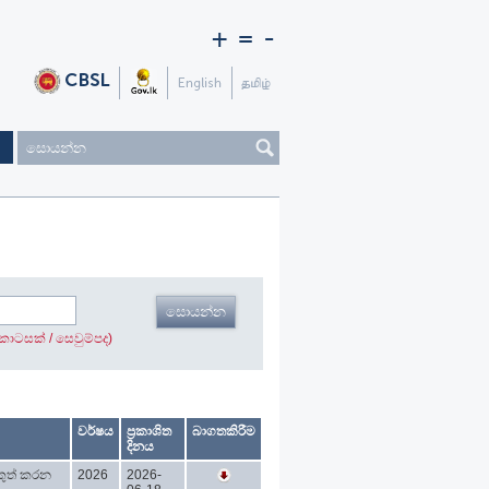
+
=
-
 කොටසක් / සෙවුම්පද)
වර්ෂය
ප්‍රකාශිත
බාගතකිරීම
දිනය
කුත් කරන
2026
2026-