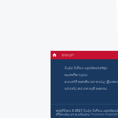
අපගැන
විදේශ විනිමය දෙපාර්තමේන්තුව
ආයතනික ව්‍යුහය
අංශයන්හි ආකෘතිය සහ අංශවල ක්‍රියාකා
සම්බන්ධ කර ගත හැකි ආකාරය
කතුහිමිකම © 2017 විදේශ විනිමය දෙපාර්තමේන්
නිර්මාණය හා සංවර්ධනය
Pooranee Inspirati