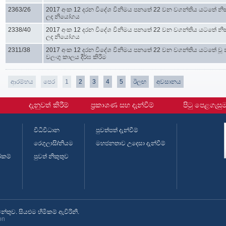
2363/26
2017 අංක 12 දරන විදේශ විනිමය පනතේ 22 වන වගන්තිය යටතේ නි
ලද නියෝගය
2338/40
2017 අංක 12 දරන විදේශ විනිමය පනතේ 22 වන වගන්තිය යටතේ නි
ලද නියෝගය
2311/38
2017 අංක 12 දරන විදේශ විනිමය පනතේ 22 වන වගන්තිය යටතේ වූ 
වලංගු කාලය දීර්ඝ කිරීම
ආරම්භය
පෙර
1
2
3
4
5
ඊලඟ
අවසානය
දැනුවත් කිරීම්
ප්‍රකාශණ සහ දැන්වීම්
පිටු පෙළගැසු
විධිවිධාන
පුවත්පත් දැන්වීම්
රෙගුලාසි/නියම
මහජනතාව උදෙසා දැන්වීම්
රකම්
පුවත් නිකුතුව
තුව. සියළුම හිමිකම් ඇවිරිනි.
on