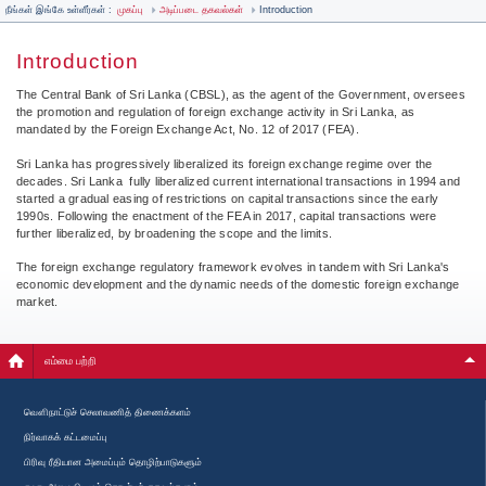
நீங்கள் இங்கே உள்ளீர்கள் :
முகப்பு
அடிப்படை தகவல்கள்
Introduction
Introduction
The Central Bank of Sri Lanka (CBSL), as the agent of the Government, oversees
the promotion and regulation of foreign exchange activity in Sri Lanka, as
mandated by the Foreign Exchange Act, No. 12 of 2017 (FEA).
Sri Lanka has progressively liberalized its foreign exchange regime over the
decades. Sri Lanka fully liberalized current international transactions in 1994 and
started a gradual easing of restrictions on capital transactions since the early
1990s. Following the enactment of the FEA in 2017, capital transactions were
further liberalized, by broadening the scope and the limits.
The foreign exchange regulatory framework evolves in tandem with Sri Lanka's
economic development and the dynamic needs of the domestic foreign exchange
market.
எம்மை பற்றி
வௌிநாட்டுச் செலாவணித் திணைக்களம்
நிர்வாகக் கட்டமைப்பு
பிரிவு ரீதியான அமைப்பும் தொழிற்பாடுகளும்