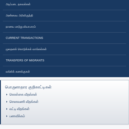
அடிப்படை தகவல்கள்
அண்மைய அபிவிருத்தி
நாணய மாற்று வியாபாரம்
CURRENT TRANSACTIONS
மூலதனக் கொடுக்கல் வாங்கல்கள்
TRANSFERS OF MIGRANTS
வங்கிக் கணக்குகள்
பொருளாதார குறிகாட்டிகள்
கொள்கை வீதங்கள்
செலாவணி வீதங்கள்
வட்டி வீதங்கள்
பணவீக்கம்