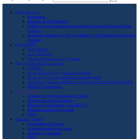
මූලික තොරතුරු
Introduction
Residents & Non Residents
Holding of foreign exchange in possession, Import and Export Foreign
Currency
Institutions authorized by the Central Bank of Sri Lanka to deal in foreign
exchange
දැනුවත් කිරීම්
පුවත් නිකුතුව
රෙගුලාසි/නියම
විධානයන් සහ මෙහෙයුම් උපදෙස්
මුදල් හුවමාරු කිරීමේ ව්‍යාපාරය
හැදින්වීම
බලයලත් විදේශ මුදල් හුවමාරු කරන්නන්
විදේශ මුදල් හුවමාරු කරන්නන් සඳහා අයදුම්පත්
විදේශ මුදල් හුවමාරු කරන්නන් සඳහා විධානයන් සහ මාර්ගෝපදේශ
AML/CFT Supervision
ජංගම ගනුදෙනු
Issuance of Foreign Exchange for Travel
Payments for goods & services
Electronic Fund Transfer Cards (EFTCs)
Repatriation of Export Proceeds
FAQs
ප්‍රාග්ධන ගණුදෙනු
Investments in Sri Lanka
Investments outside Sri Lanka
Issuance of Guarantees
FAQs