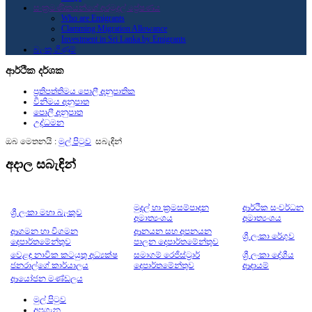
සංක්‍රමණිකයන්ගේ අරමුදල් ප්‍රේෂණය
Who are Emigrants
Clamming Migration Allowance
Investment in Sri Lanka by Emigrants
බැංකු ගිණුම්
ආර්ථික දර්ශක
ප්‍රතිපත්තිමය පොලී අනුපාතික
විනිමය අනුපාත
පොලී අනුපාත
උද්ධමන
ඔබ මෙතනයි :
මුල් පිටුව
සබැඳින්
අදාල සබැඳින්
මුදල් හා ක්‍රමසම්පාදන
ආර්ථික සංවර්ධන
ශ්‍රී ලංකා මහා බැංකුව
අමාත්‍යංශය
අමාත්‍යංශය
ආගමන හා විගමන
ආනයන සහ අපනයන
ශ්‍රී ලංකා රේගුව
දෙපාර්තමේන්තුව
පාලන දෙපාර්තමේන්තුව
වෙළඳ නාවික කටයුතු අධ්‍යක්ෂ
සමාගම් රෙජිස්ට්‍රාර්
ශ්‍රී ලංකා දේශීය
ජනරාල්ගේ කාර්යාලය
දෙපාර්තමේන්තුව
ආදායම්
ආයෝජන මණ්ඩලය
මුල් පිටුව
අපගැන