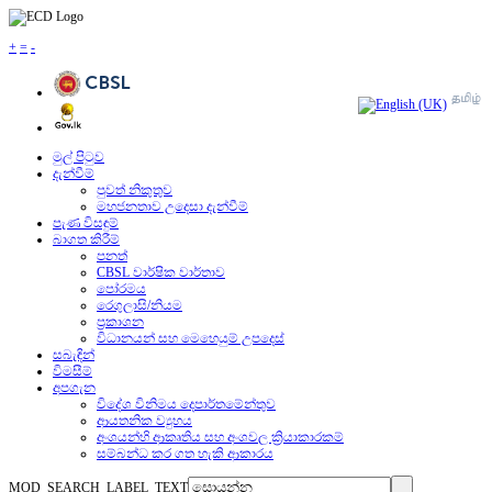
+
=
-
මුල් පිටුව
දැන්වීම්
පුවත් නිකුතුව
මහජනතාව උදෙසා දැන්වීම්
පැණ විසඳුම්
බාගත කිරීම්
පනත්
CBSL වාර්ෂික වාර්තාව
පෝරමය
රෙගුලාසි/නියම
ප්‍රකාශන
විධානයන් සහ මෙහෙයුම් උපදෙස්
සබැඳින්
විමසීම්
අපගැන
විදේශ විනිමය දෙපාර්තමේන්තුව
ආයතනික ව්‍යුහය
අංශයන්හි ආකෘතිය සහ අංශවල ක්‍රියාකාරකම්
සම්බන්ධ කර ගත හැකි ආකාරය
MOD_SEARCH_LABEL_TEXT